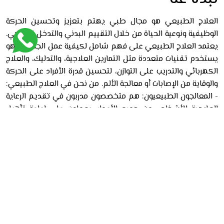
العلاج الطبيعي هو مجال طبي يهتم بتعزيز وتحسين الحركة
الوظيفية ونوعية الحياة من خلال التقييم البدني والتدخل العلاجي.
يعتمد العلاج الطبيعي على فهم شامل لكيفية عمل الجسم، وهو
يستخدم تقنيات متعددة مثل التمارين العلاجية، والتدليك، والعلاج
الكهربائي والتدريب على التوازن، لتحسين قدرة الأفراد على الحركة
والوقاية من الإصابات أو معالجة الألم. من نحن في العلاج الطبيعي:
- المعالجون الطبيعيون: هم متخصصون مدربون في تقديم الرعاية
العلاجية للأشخاص من جميع الأعمار. يعملون على إعادة تأهيل
المرضى الذين يعانون من إصابات أو أمراض حركية. - المرضى: يشمل
المرضى أولئك الذين يعانون من مشاكل في الحركة بسبب الإصابات
الرياضية، أو الحوادث، أو الحالات الطبية المزمنة مثل التهاب المفاصل.
- الأهداف: تهدف جلسات العلاج الطبيعي إلى تقليل الألم،
وتحسين الحركة، واستعادة الوظائف الجسدية الطبيعية وتعزيز
الصحة العامة. العلاج الطبيعي يلعب دوراً حيوياً في الرعاية الصحية
من خلال تحسين القدرة الحركية وتقليل الاعتماد على الأدوية أو
الجراحة